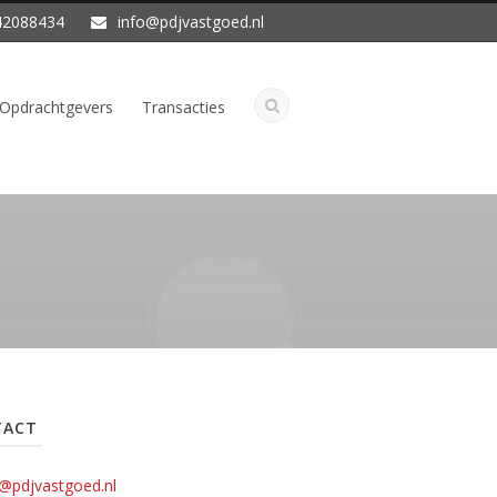
2088434
info@pdjvastgoed.nl
Opdrachtgevers
Transacties
TACT
o@pdjvastgoed.nl