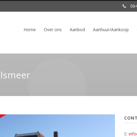
064
Home
Over ons
Aanbod
Aanhuur/Aankoop
alsmeer
CON
E:
inf