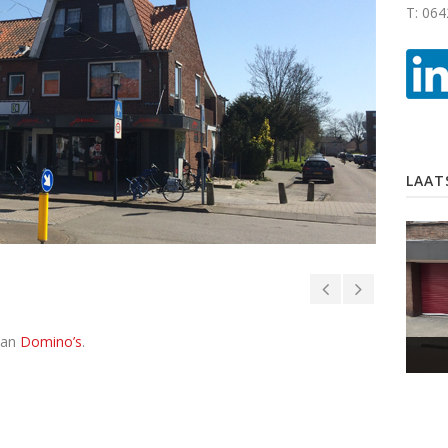
T: 06
LAAT
van
Domino’s
.