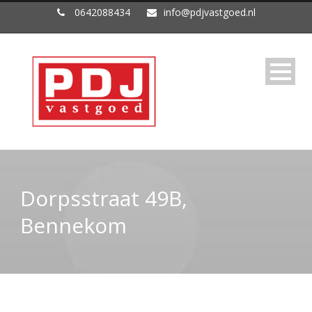
0642088434
info@pdjvastgoed.nl
Dorpsstraat 49B,
Bennekom