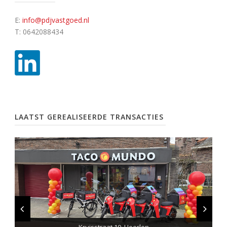
E:
info@pdjvastgoed.nl
T: 0642088434
LAATST GEREALISEERDE TRANSACTIES
Truus Gelsingstraat 148, Nijmegen
Koningstraat 4, Arnhem